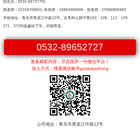
招生办：0532-66737755
熊老师：15318769601, 朱老师：15863460808，侯老师：15966869469
学校地址：青岛市黑龙江中路12号，从李村公园可乘103、109、111、129、
371、372到磊鑫站下车，对面即是。
0532-89652727
更多精彩内容，尽在国开一中微信平台！
加入方式：搜索微信账号guokaiyizhong
公司地址：青岛市黑龙江中路12号