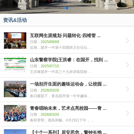
资讯&活动
互联网生涯规划·问题转化·四维管 ...
日期：
2025/09/08
近期，国开一中第十四期班主任论坛 ...
山东警察学院|王洪睿：在国开，找到 ...
日期：
2025/07/15
王洪睿国开一中高三十九班录取院校 ...
一场别开生面的趣味运动会，让校园 ...
日期：
2026/03/26
春日暖阳下，青岛国开第一中学趣味 ...
青春唱响未来，艺术点亮校园——青 ...
日期：
2026/03/26
春和景明，惠风和畅。4月29日下午， ...
【十个一系列】居安思危，警钟长鸣 ...