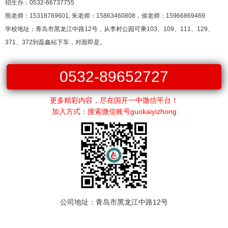
招生办：0532-66737755
熊老师：15318769601, 朱老师：15863460808，侯老师：15966869469
学校地址：青岛市黑龙江中路12号，从李村公园可乘103、109、111、129、
371、372到磊鑫站下车，对面即是。
0532-89652727
更多精彩内容，尽在国开一中微信平台！
加入方式：搜索微信账号guokaiyizhong
公司地址：青岛市黑龙江中路12号