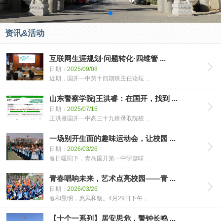
资讯&活动
互联网生涯规划·问题转化·四维管 ...
日期：
2025/09/08
近期，国开一中第十四期班主任论坛 ...
山东警察学院|王洪睿：在国开，找到 ...
日期：
2025/07/15
王洪睿国开一中高三十九班录取院校 ...
一场别开生面的趣味运动会，让校园 ...
日期：
2026/03/26
春日暖阳下，青岛国开第一中学趣味 ...
青春唱响未来，艺术点亮校园——青 ...
日期：
2026/03/26
春和景明，惠风和畅。4月29日下午， ...
【十个一系列】居安思危，警钟长鸣 ...