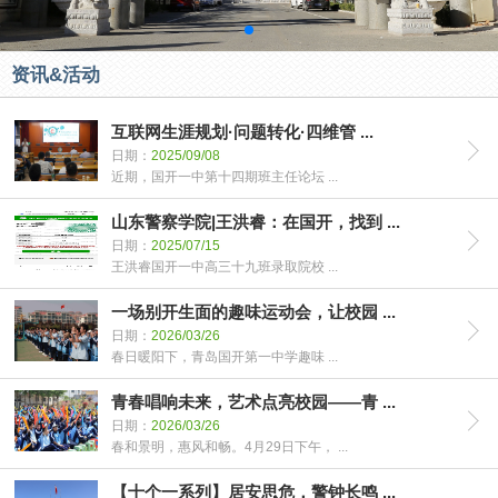
资讯&活动
互联网生涯规划·问题转化·四维管 ...
日期：
2025/09/08
近期，国开一中第十四期班主任论坛 ...
山东警察学院|王洪睿：在国开，找到 ...
日期：
2025/07/15
王洪睿国开一中高三十九班录取院校 ...
一场别开生面的趣味运动会，让校园 ...
日期：
2026/03/26
春日暖阳下，青岛国开第一中学趣味 ...
青春唱响未来，艺术点亮校园——青 ...
日期：
2026/03/26
春和景明，惠风和畅。4月29日下午， ...
【十个一系列】居安思危，警钟长鸣 ...