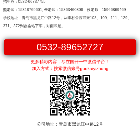
招生办：0532-66737755
熊老师：15318769601, 朱老师：15863460808，侯老师：15966869469
学校地址：青岛市黑龙江中路12号，从李村公园可乘103、109、111、129、
371、372到磊鑫站下车，对面即是。
0532-89652727
更多精彩内容，尽在国开一中微信平台！
加入方式：搜索微信账号guokaiyizhong
公司地址：青岛市黑龙江中路12号