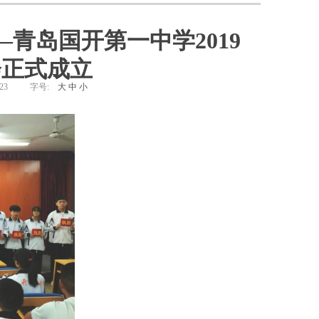
青岛国开第一中学2019
正式成立​
23
字号:
大
中
小