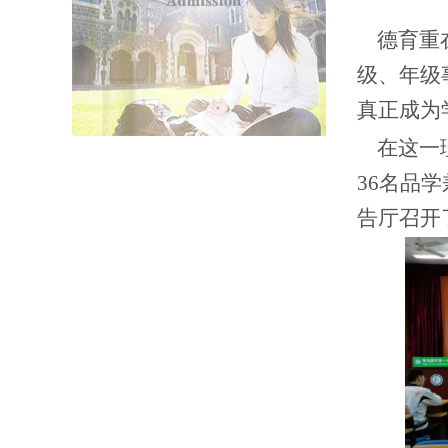
德育重在
级、年级
真正成为
在这一理
36名品
告厅召开