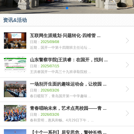
资讯&活动
互联网生涯规划·问题转化·四维管 ...
日期：
2025/09/08
近期，国开一中第十四期班主任论坛 ...
山东警察学院|王洪睿：在国开，找到 ...
日期：
2025/07/15
王洪睿国开一中高三十九班录取院校 ...
一场别开生面的趣味运动会，让校园 ...
日期：
2026/03/26
春日暖阳下，青岛国开第一中学趣味 ...
青春唱响未来，艺术点亮校园——青 ...
日期：
2026/03/26
春和景明，惠风和畅。4月29日下午， ...
【十个一系列】居安思危，警钟长鸣 ...