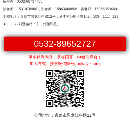
招生办：0532-66737755
熊老师：15318769601, 朱老师：15863460808，侯老师：15966869469
学校地址：青岛市黑龙江中路12号，从李村公园可乘103、109、111、129、
371、372到磊鑫站下车，对面即是。
0532-89652727
更多精彩内容，尽在国开一中微信平台！
加入方式：搜索微信账号guokaiyizhong
公司地址：青岛市黑龙江中路12号