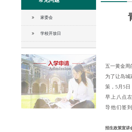
常见问题
家委会
学校开放日
五一黄金周
为了让岛城
策，5月5
早上八点
导他们签
招生政策宣讲