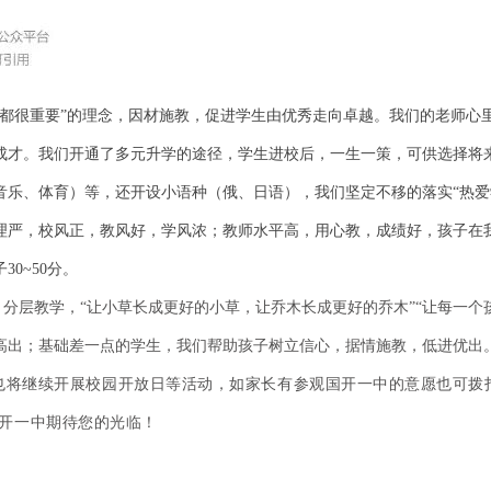
子都很重要”的理念，因材施教，促进学生由优秀走向卓越。
我们的老师心
成才。
我们开通了多元升学的途径，学生进校后，一生一策，可供选择将
音乐、体育）等，还开设小语种（俄、日语），我们坚定不移的落实“热爱
理严，校风正，教风好，学风浓；
教师水平高，用心教，成绩好，孩子在
30~50分。
层教学，“让小草长成更好的小草，让乔木长成更好的乔木”“让每一个
高出；基础差一点的学生，我们帮助孩子树立信心，据情施教，低进优出
也将继续开展校园开放日等活动，如家长有参观国开一中的意愿也可拨
5。国开一中期待您的光临！