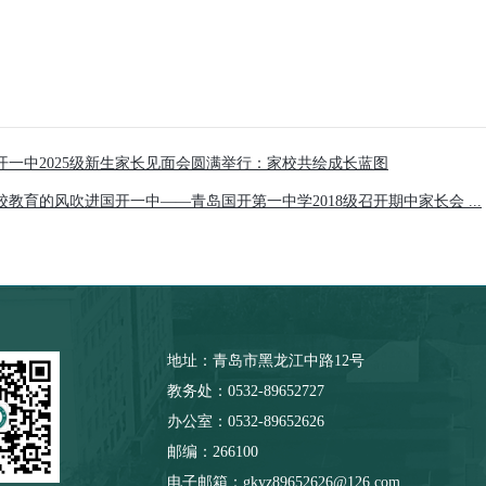
开一中2025级新生家长见面会圆满举行：家校共绘成长蓝图
校教育的风吹进国开一中——青岛国开第一中学2018级召开期中家长会 ...
地址：青岛市黑龙江中路12号
教务处：0532-89652727
办公室：0532-89652626
邮编：266100
电子邮箱：gkyz89652626@126.com