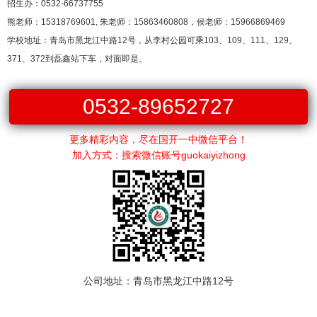
招生办：0532-66737755
熊老师：15318769601, 朱老师：15863460808，侯老师：15966869469
学校地址：青岛市黑龙江中路12号，从李村公园可乘103、109、111、129、
371、372到磊鑫站下车，对面即是。
0532-89652727
更多精彩内容，尽在国开一中微信平台！
加入方式：搜索微信账号guokaiyizhong
公司地址：青岛市黑龙江中路12号