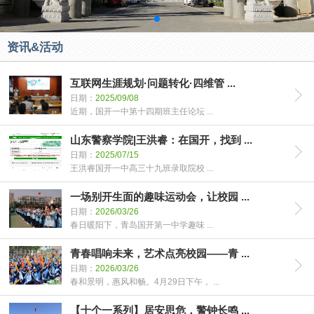
资讯&活动
互联网生涯规划·问题转化·四维管 ...
日期：
2025/09/08
近期，国开一中第十四期班主任论坛 ...
山东警察学院|王洪睿：在国开，找到 ...
日期：
2025/07/15
王洪睿国开一中高三十九班录取院校 ...
一场别开生面的趣味运动会，让校园 ...
日期：
2026/03/26
春日暖阳下，青岛国开第一中学趣味 ...
青春唱响未来，艺术点亮校园——青 ...
日期：
2026/03/26
春和景明，惠风和畅。4月29日下午， ...
【十个一系列】居安思危，警钟长鸣 ...