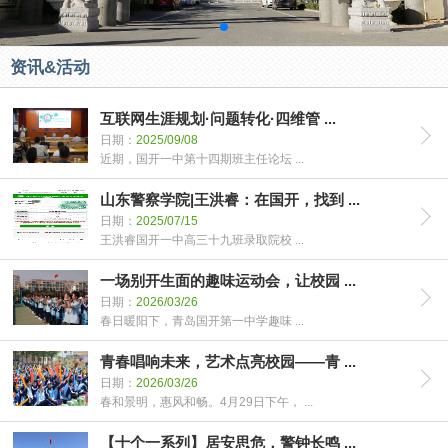
资讯&活动
互联网生涯规划·问题转化·四维管 ...
日期：
2025/09/08
近期，国开一中第十四期班主任论坛 ...
山东警察学院|王洪睿：在国开，找到 ...
日期：
2025/07/15
王洪睿国开一中高三十九班录取院校 ...
一场别开生面的趣味运动会，让校园 ...
日期：
2026/03/26
春日暖阳下，青岛国开第一中学趣味 ...
青春唱响未来，艺术点亮校园——青 ...
日期：
2026/03/26
春和景明，惠风和畅。4月29日下午， ...
【十个一系列】居安思危，警钟长鸣 ...