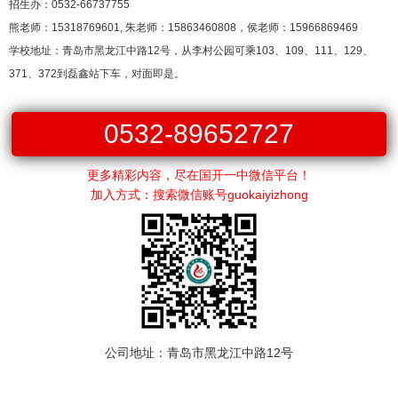
招生办：0532-66737755
熊老师：15318769601, 朱老师：15863460808，侯老师：15966869469
学校地址：青岛市黑龙江中路12号，从李村公园可乘103、109、111、129、
371、372到磊鑫站下车，对面即是。
0532-89652727
更多精彩内容，尽在国开一中微信平台！
加入方式：搜索微信账号guokaiyizhong
公司地址：青岛市黑龙江中路12号