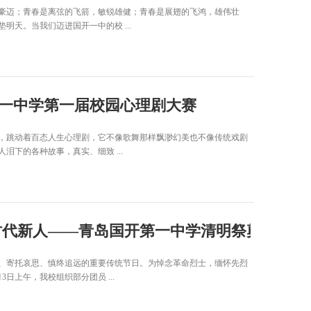
豪迈；青春是离弦的飞箭，敏锐雄健；青春是展翅的飞鸿，雄伟壮
天。当我们迈进国开一中的校 ...
第一中学第一届校园心理剧大赛
，跳动着百态人生心理剧，它不像歌舞那样飘渺幻美也不像传统戏剧
下的各种故事，真实、细致 ...
传承红色基因 弘扬先烈精神 争做时代新人——青岛国开第一中学清明祭奠英烈
、寄托哀思、慎终追远的重要传统节日。为悼念革命烈士，缅怀先烈
日上午，我校组织部分团员 ...