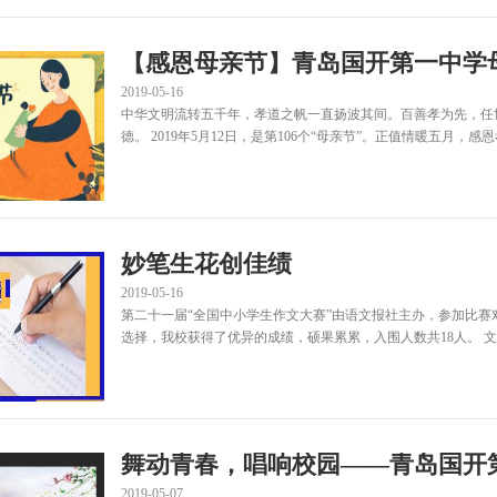
【感恩母亲节】青岛国开第一中学
2019-05-16
中华文明流转五千年，孝道之帆一直扬波其间。百善孝为先，任
德。 2019年5月12日，是第106个“母亲节”。正值情暖五月，感恩
妙笔生花创佳绩
2019-05-16
第二十一届“全国中小学生作文大赛”由语文报社主办，参加比
选择，我校获得了优异的成绩，硕果累累，入围人数共18人。 文学
舞动青春，唱响校园——青岛国开
2019-05-07