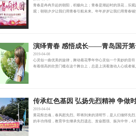
青春是冉冉升起的朝阳，积极向上；青春是潮起时的浪花，乐观
观；朝朝夕夕让我们用青春引航未来。年年岁岁让我们用青春铺垫明
演绎青春 感悟成长——青岛国开
2019-04-08
心灵似一曲优美的旋律，舞动着花季年华心灵似一个美妙的音符
有着很高的欣赏门槛在这个舞台上，总是上演着激动人心或者催人泪
2019-04-04
黄花祭忠魂，春风慰先烈。即将到来的清明节，是人们缅怀先烈
的丰功伟绩，教育学生继承先烈遗志、发奋图强、振兴中华，4月3