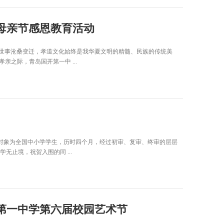
母亲节感恩教育活动
世事沧桑变迁，孝道文化始终是我华夏文明的精髓、民族的传统美
孝亲之际，青岛国开第一中 ...
赛对象为全国中小学学生，历时四个月，经过初审、复审、终审的层层
无止境，祝贺入围的同 ...
第一中学第六届校园艺术节