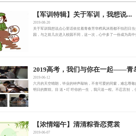
【军训特辑】关于军训，我想说...
2019-08-20
关于军训我想说点心里话依仗着青春芳华栉风沐雨都不怕烈日当头
园，与之前几次进入校园不同，这一次，心中多了一份成为高中生的
2019高考，我们与你在一起——青
2019-06-12
六月的天空晴朗，毕业的钟声敲响，不舍可爱的同窗，难忘尊敬
明日的辉煌。目 送 • 叮 咛你的一生 ，我只送一程。不忍言别 ，但
【浓情端午】清清粽香恋霓裳
2019-06-07