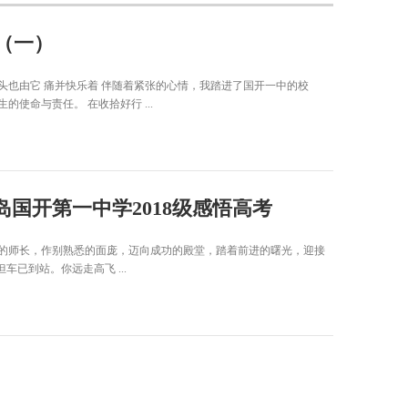
 （一）
也由它 痛并快乐着 伴随着紧张的心情，我踏进了国开一中的校
使命与责任。 在收拾好行 ...
岛国开第一中学2018级感悟高考
的师长，作别熟悉的面庞，迈向成功的殿堂，踏着前进的曙光，迎接
车已到站。你远走高飞 ...